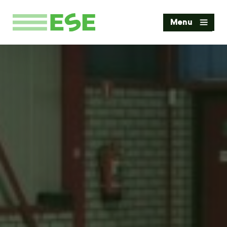
Home
Menu
Diensten
Werkgebieden
Projecten
Blog
Over ESE