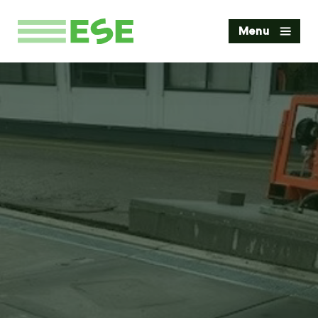
Home
Menu
Diensten
Werkgebieden
Projecten
Blog
Over ESE