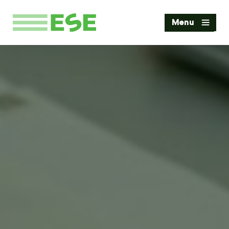
Home
Menu
Diensten
Werkgebieden
Projecten
Blog
Over ESE